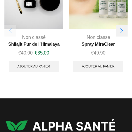
Non classé
Non classé
Shilajit Pur de l’Himalaya
Spray MiraClear
€
40.00
€
35.00
€
49.90
AJOUTER AU PANIER
AJOUTER AU PANIER